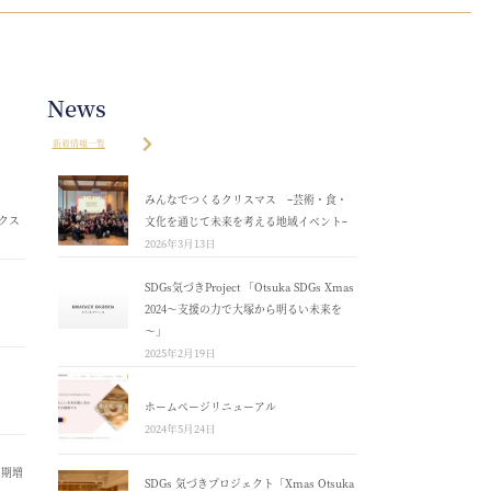
News
新着情報一覧
みんなでつくるクリスマス ｰ芸術・食・
クス
文化を通じて未来を考える地域イベントｰ
2026年3月13日
SDGs気づきProject 「Otsuka SDGs Xmas
2024～支援の力で大塚から明るい未来を
～」
2025年2月19日
ホームページリニューアル
2024年5月24日
４期増
SDGs 気づきプロジェクト「Xmas Otsuka