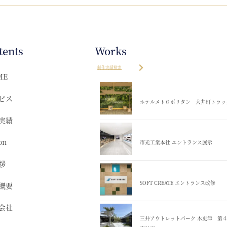
tents
Works
制作実績検索
ME
ビス
ホテルメトロポリタン 大井町トラッ
実績
on
市光工業本社 エントランス展示
拶
SOFT CREATE エントランス改修
概要
会社
三井アウトレットパーク 木更津 第