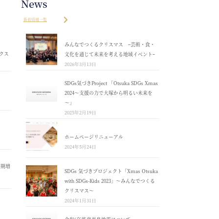
News
新着情報一覧
みんなでつくるクリスマス ｰ芸術・食・
クス
文化を通じて未来を考える地域イベントｰ
2026年3月13日
SDGs気づきProject 「Otsuka SDGs Xmas
2024～支援の力で大塚から明るい未来を
～」
2025年2月19日
ホームページリニューアル
2024年5月24日
４期増
SDGs 気づきプロジェクト「Xmas Otsuka
with SDGs-Kids 2023」～みんなでつくる
クリスマス～
2024年1月31日