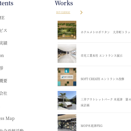
tents
Works
制作実績検索
ME
ビス
ホテルメトロポリタン 大井町トラッ
実績
on
市光工業本社 エントランス展示
拶
SOFT CREATE エントランス改修
概要
会社
三井アウトレットパーク 木更津 第
革
床計画
ess Map
MOP木更津PXG
社会貢献活動