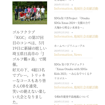
2026年3月13日
Information
地域社会貢献活動
,
SDGs気づきProject 「Otsuka
SDGs Xmas 2024～支援の力で
大塚から明るい未来を～」
ゴルフクラブ
2025年2月19日
Information
地域社会貢献活動
「KGC」の第37回
,
目のコンペは、5月
ホームページリニューアル
19日に新緑の眩しい
2024年5月24日
埼玉県日高市の「J
Information
News
,
ゴルフ鶴ヶ島」で開
催。
SDGs 気づきプロジェクト
「Xmas Otsuka with SDGs-
好天の下、4組13名
Kids 2023」～みんなでつくるク
でプレー。トリッキ
リスマス～
ーなコースもあり皆
2024年1月31日
さんOBを連発、
Information
地域社会貢献活動
,
笑いの絶えない楽し
い大会となりまし
令和6年能登半島地震について
た。
2024年1月10日