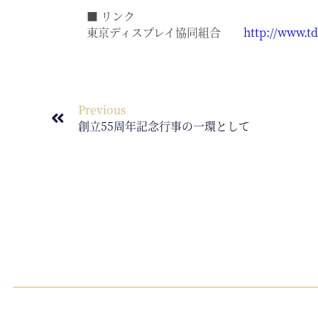
■ リンク
東京ディスプレイ協同組合
http://www.td
Previous
創立55周年記念行事の一環として