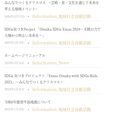
みんなでつくるクリスマス ｰ芸術・食・文化を通じて未来を
考える地域イベントｰ
Information
地域社会貢献活動
2026年3月13日
,
SDGs気づきProject 「Otsuka SDGs Xmas 2024～支援の力で
大塚から明るい未来を～」
Information
地域社会貢献活動
2025年2月19日
,
ホームページリニューアル
Information
News
2024年5月24日
,
SDGs 気づきプロジェクト「Xmas Otsuka with SDGs-Kids
2023」～みんなでつくるクリスマス～
Information
地域社会貢献活動
2024年1月31日
,
令和6年能登半島地震について
Information
地域社会貢献活動
2024年1月10日
,