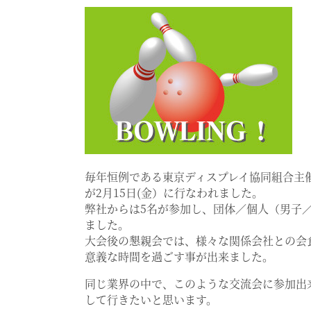
毎年恒例である東京ディスプレイ協同組合主
が2月15日(金）に行なわれました。
弊社からは5名が参加し、団体／個人（男子
ました。
大会後の懇親会では、様々な関係会社との会
意義な時間を過ごす事が出来ました。
同じ業界の中で、このような交流会に参加出
して行きたいと思います。