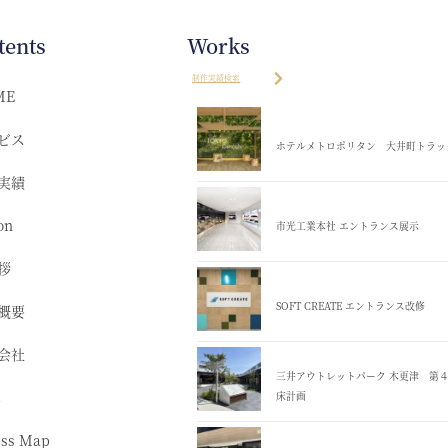
tents
Works
制作実績検索
ME
ビス
ホテルメトロポリタン 大井町トラッ
実績
on
市光工業本社 エントランス展示
拶
SOFT CREATE エントランス改修
概要
会社
三井アウトレットパーク 木更津 第
革
床計画
ess Map