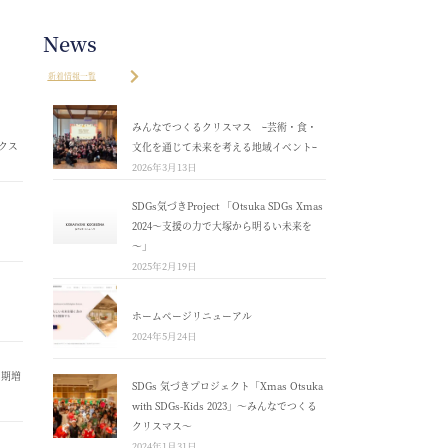
News
新着情報一覧
みんなでつくるクリスマス ｰ芸術・食・
クス
文化を通じて未来を考える地域イベントｰ
2026年3月13日
SDGs気づきProject 「Otsuka SDGs Xmas
2024～支援の力で大塚から明るい未来を
～」
2025年2月19日
ホームページリニューアル
2024年5月24日
４期増
SDGs 気づきプロジェクト「Xmas Otsuka
with SDGs-Kids 2023」～みんなでつくる
クリスマス～
2024年1月31日