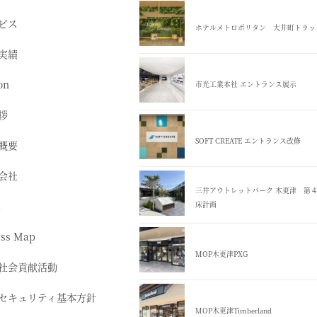
ビス
ホテルメトロポリタン 大井町トラッ
実績
on
市光工業本社 エントランス展示
拶
SOFT CREATE エントランス改修
概要
会社
三井アウトレットパーク 木更津 第
革
床計画
ess Map
MOP木更津PXG
社会貢献活動
セキュリティ基本方針
MOP木更津Timberland