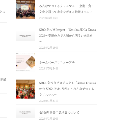
みんなでつくるクリスマス ｰ芸術・食・
クス
文化を通じて未来を考える地域イベントｰ
2026年3月13日
SDGs気づきProject 「Otsuka SDGs Xmas
2024～支援の力で大塚から明るい未来を
～」
2025年2月19日
ホームページリニューアル
2024年5月24日
４期増
SDGs 気づきプロジェクト「Xmas Otsuka
with SDGs-Kids 2023」～みんなでつくる
クリスマス～
2024年1月31日
令和6年能登半島地震について
2024年1月10日