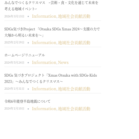
みんなでつくるクリスマス ｰ芸術・食・文化を通じて未来を
考える地域イベントｰ
Information
地域社会貢献活動
2026年3月13日
,
SDGs気づきProject 「Otsuka SDGs Xmas 2024～支援の力で
大塚から明るい未来を～」
Information
地域社会貢献活動
2025年2月19日
,
ホームページリニューアル
Information
News
2024年5月24日
,
SDGs 気づきプロジェクト「Xmas Otsuka with SDGs-Kids
2023」～みんなでつくるクリスマス～
Information
地域社会貢献活動
2024年1月31日
,
令和6年能登半島地震について
Information
地域社会貢献活動
2024年1月10日
,