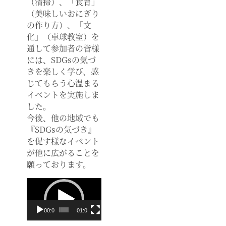
（清掃）、「食育」
（美味しいおにぎり
の作り方）、「文
化」（卓球教室）を
通して参加者の皆様
には、SDGsの気づ
きを楽しく学び、感
じてもらう心温まる
イベントを実施しま
した。
今後、他の地域でも
『SDGsの気づき』
を促す様なイベント
が他に広がることを
願っております。
動
画
プ
00:00
01:00
レ