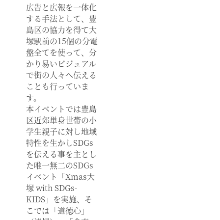
広告と広報を一体化
する手法として、豊
島区の協力を得て大
塚駅前の15個の分電
盤全てを使って、分
かり易いビジュアル
で街の人々へ伝える
ことも行っていま
す。
本イベントでは豊島
区近郊単身世帯の小
学生親子に対し地域
特性を生かしSDGs
を伝える事を主とし
た唯一無二のSDGs
イベント「Xmas大
塚 with SDGs-
KIDS」を実施、そ
こでは「道徳心」