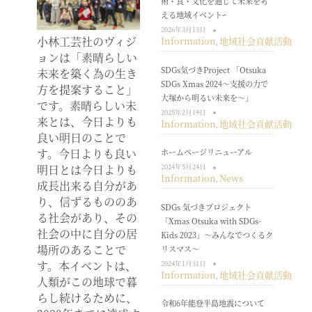
術・食・文化を通じて未来を考
える地域イベントｰ
2026年3月13日
小林工芸社のヴィジ
Information
地域社会貢献活動
,
ョンは「素晴らしい
SDGs気づきProject 「Otsuka
未来を築く為の生き
SDGs Xmas 2024～支援の力で
方を提案すること」
大塚から明るい未来を～」
です。素晴らしい未
2025年2月19日
来とは、今日よりも
Information
地域社会貢献活動
,
良い明日のことで
す。今日よりも良い
ホームページリニューアル
明日とは今日よりも
2024年5月24日
Information
News
,
成長出来る自分があ
り、信ずるもののあ
SDGs 気づきプロジェクト
る社会があり、その
「Xmas Otsuka with SDGs-
社会の中に自分の居
Kids 2023」～みんなでつくるク
場所のあることで
リスマス～
す。本イベントは、
2024年1月31日
Information
地域社会貢献活動
,
人類がこの地球で暮
らし続けるために、
令和6年能登半島地震について