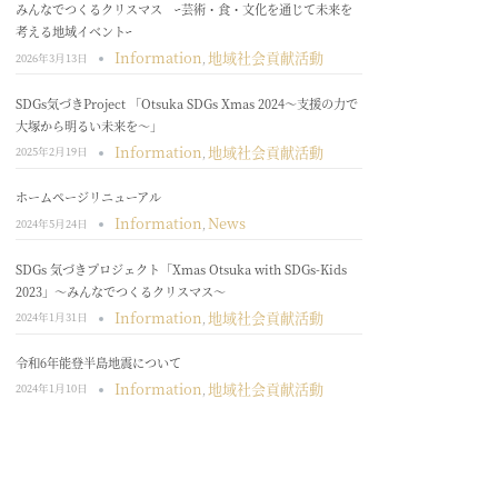
みんなでつくるクリスマス ｰ芸術・食・文化を通じて未来を
考える地域イベントｰ
Information
地域社会貢献活動
2026年3月13日
,
SDGs気づきProject 「Otsuka SDGs Xmas 2024～支援の力で
大塚から明るい未来を～」
Information
地域社会貢献活動
2025年2月19日
,
ホームページリニューアル
Information
News
2024年5月24日
,
SDGs 気づきプロジェクト「Xmas Otsuka with SDGs-Kids
2023」～みんなでつくるクリスマス～
Information
地域社会貢献活動
2024年1月31日
,
令和6年能登半島地震について
Information
地域社会貢献活動
2024年1月10日
,