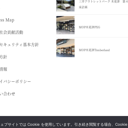
三井アウトレットパーク 木更津 第
革
床計画
ess Map
MOP木更津PXG
社会貢献活動
セキュリティ基本方針
MOP木更津Timberland
方針
情報
イバシーポリシー
い合わせ
Copyright © 株式会社 小林工芸社 All Rights Reserved.
サイトでは Cookie を使用しています。引き続き閲覧する場合、Cooki