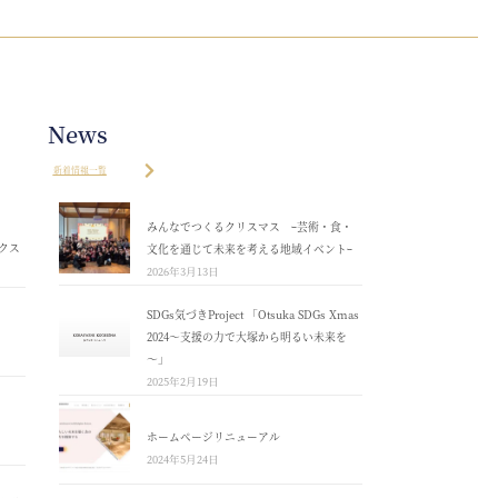
News
新着情報一覧
みんなでつくるクリスマス ｰ芸術・食・
クス
文化を通じて未来を考える地域イベントｰ
2026年3月13日
SDGs気づきProject 「Otsuka SDGs Xmas
2024～支援の力で大塚から明るい未来を
～」
2025年2月19日
ホームページリニューアル
2024年5月24日