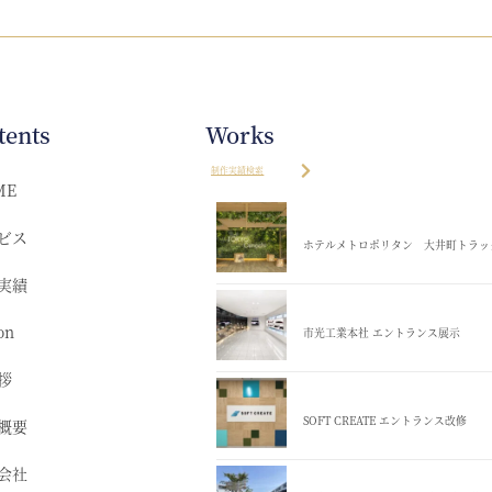
tents
Works
制作実績検索
ME
ビス
ホテルメトロポリタン 大井町トラッ
実績
on
市光工業本社 エントランス展示
拶
SOFT CREATE エントランス改修
概要
会社