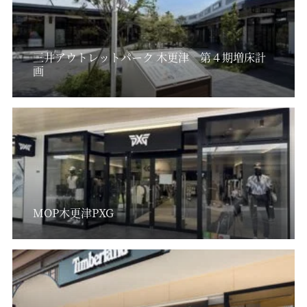
三井アウトレットパーク 木更津 第４期増床計
画
MOP木更津PXG